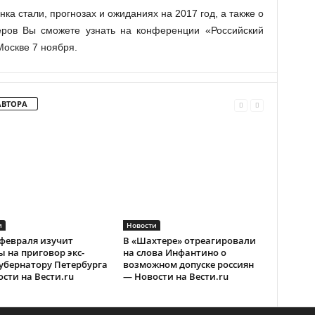
а стали, прогнозах и ожиданиях на 2017 год, а также о
теров Вы сможете узнать на конференции «Российский
Москве 7 ноября.
АВТОРА
и
Новости
 февраля изучит
В «Шахтере» отреагировали
 на приговор экс-
на слова Инфантино о
убернатору Петербурга
возможном допуске россиян
сти на Вести.ru
— Новости на Вести.ru