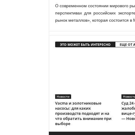
О современном состоянии мирового рынк
перспективах для российских экспор
рынок металлов», которая состоится в 
ЭТО МОЖЕТ БЫТЬ ИНТЕРЕСНО
ЕЩЕ ОТ 
Новости
Новост
Vacma и золотниковые
Суд 24
насосы: для каких
жалобы
производств подходят и на
вице-г
что обратить внимание при
— Ново
выборе