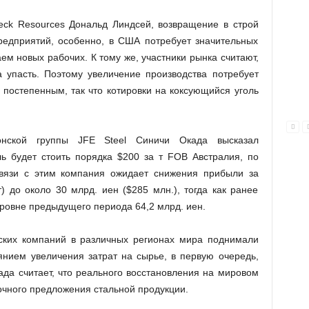
eck Resources Дональд Линдсей, возвращение в строй
едприятий, особенно, в США потребует значительных
ем новых рабочих. К тому же, участники рынка считают,
 упасть. Поэтому увеличение производства потребует
 постепенным, так что котировки на коксующийся уголь
понской группы JFE Steel Синичи Окада высказал
ь будет стоить порядка $200 за т FOB Австралия, по
вязи с этим компания ожидает снижения прибыли за
 до около 30 млрд. иен ($285 млн.), тогда как ранее
уровне предыдущего периода 64,2 млрд. иен.
ских компаний в различных регионах мира поднимали
нием увеличения затрат на сырье, в первую очередь,
да считает, что реального восстановления на мировом
очного предложения стальной продукции.