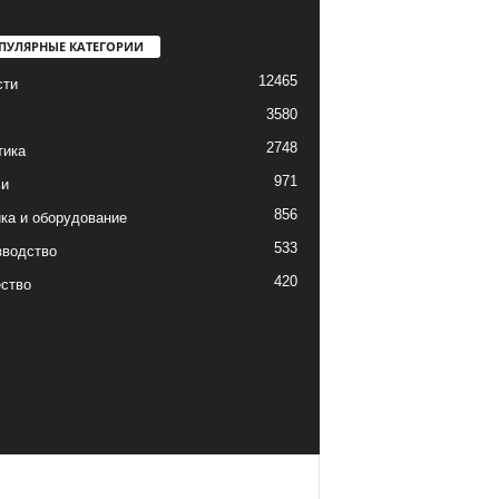
ПУЛЯРНЫЕ КАТЕГОРИИ
12465
сти
3580
2748
тика
971
ьи
856
ка и оборудование
533
зводство
420
ство