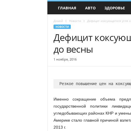
О
ГЛАВНАЯ
АВТО
ЗДОРОВЬЕ
к
н
Домой
Новости
Дефицит коксующегося угля с
о
НОВОСТИ
в
Дефицит коксующ
м
и
до весны
р
н
о
1 ноября, 2016
в
о
с
т
е
й
Именно сокращение объема предло
государственной политики ликвида
угледобывающих районах КНР и уменьш
Америке стало главной причиной взлет
2013 г.