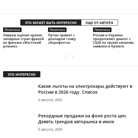
ЭТО МОЖЕТ БЫТЬ ИНТЕРЕСНО
ЕЩЕ ОТ АВТОРА
Политика
Политика
Политика
Лавров оценил кризис
Путин примет с
Россия и Украина
западных стран фразой
докладом главу
продолжают диалог с
из фильма «Жестокий
«Аэрофлота»
США по своим каналам,
романс»
заявили в Кремле
ЭТО ИНТЕРЕСНО
Какие льготы на электрокары действуют в
России в 2026 году. Список
6 августа, 2026
Рекордные продажи на фоне роста цен.
Девять трендов авторынка в июле
6 августа, 2026