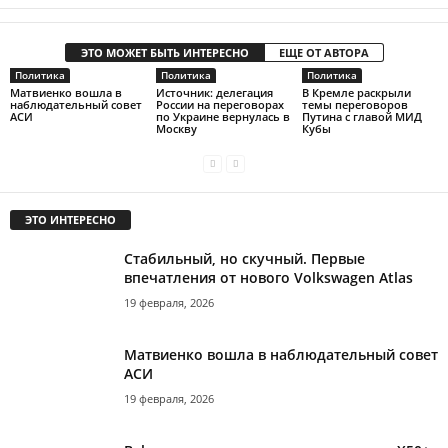
ЭТО МОЖЕТ БЫТЬ ИНТЕРЕСНО
ЕЩЕ ОТ АВТОРА
Политика
Политика
Политика
Матвиенко вошла в
Источник: делегация
В Кремле раскрыли
наблюдательный совет
России на переговорах
темы переговоров
АСИ
по Украине вернулась в
Путина с главой МИД
Москву
Кубы
ЭТО ИНТЕРЕСНО
Стабильный, но скучный. Первые
впечатления от нового Volkswagen Atlas
19 февраля, 2026
Матвиенко вошла в наблюдательный совет
АСИ
19 февраля, 2026