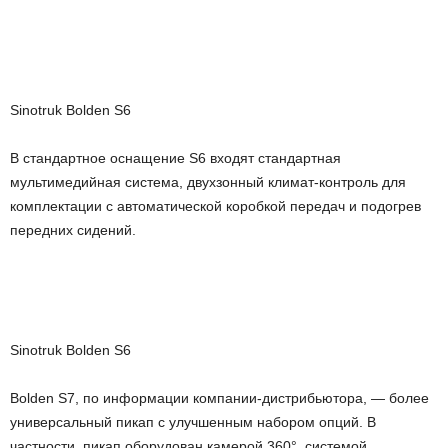
Sinotruk Bolden S6
В стандартное оснащение S6 входят стандартная
мультимедийная система, двухзонный климат-контроль для
комплектации с автоматической коробкой передач и подогрев
передних сидений.
Sinotruk Bolden S6
Bolden S7, по информации компании-дистрибьютора, — более
универсальный пикап с улучшенным набором опций. В
частности, пикап оборудован камерой 360°, системой