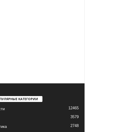
ПУЛЯРНЫЕ КАТЕГОРИИ
12465
сти
3579
2748
тика