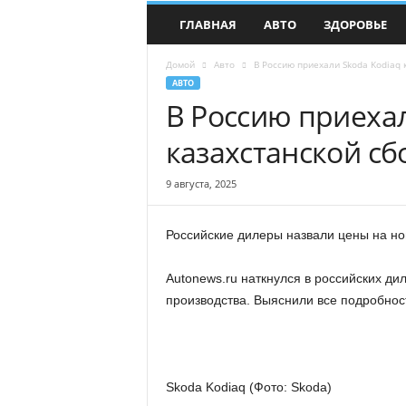
О
ГЛАВНАЯ
АВТО
ЗДОРОВЬЕ
к
н
Домой
Авто
В Россию приехали Skoda Kodiaq 
о
АВТО
в
В Россию приехал
м
и
казахстанской сб
р
н
о
9 августа, 2025
в
о
Российские дилеры назвали цены на но
с
т
е
Autonews.ru наткнулся в российских ди
й
производства. Выяснили все подробнос
Skoda Kodiaq (Фото: Skoda)