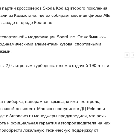
 партии кроссоверов Skoda Kodiaq второго поколения.
ли из Казахстана, где их собирает местная фирма Allur
заводе в городе Костанае.
«спортивной» модификации SportLine. От «обычных»
родинамическими элементами кузова, спортивными
иками.
 2,0-литровым турбодвигателем с отдачей 190 л. с. и
я приборка, панорамная крыша, климат-контроль,
вочный ассистент. Машины поступили в ДЦ Pеleton и
еде с Autonews.ru менеджеры предупредили, что речь
рта и официальная гарантия автопроизводителя на них
приобрести локальную техническую поддержку от