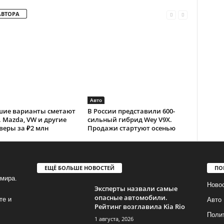
АВТОРА
Авто
шие варианты сметают
В России представили 600-
. Mazda, VW и другие
сильный гибрид Wey V9X.
веры за ₽2 млн
Продажи стартуют осенью
ЕЩЁ БОЛЬШЕ НОВОСТЕЙ
ПО
мира.
Ново
Эксперты назвали самые
опасные автомобили.
те и
Авто
Рейтинг возглавила Kia Rio
Поли
1 августа, 2026