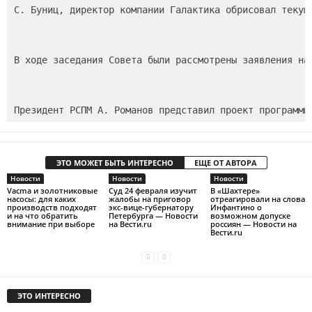
С. Буниц, директор компании Галактика обрисовал текущу
В ходе заседания Совета были рассмотрены заявления на
ЭТО МОЖЕТ БЫТЬ ИНТЕРЕСНО
ЕЩЕ ОТ АВТОРА
Новости
Новости
Новости
Vacma и золотниковые
Суд 24 февраля изучит
В «Шахтере»
насосы: для каких
жалобы на приговор
отреагировали на слова
производств подходят
экс-вице-губернатору
Инфантино о
и на что обратить
Петербурга — Новости
возможном допуске
внимание при выборе
на Вести.ru
россиян — Новости на
Вести.ru
ЭТО ИНТЕРЕСНО